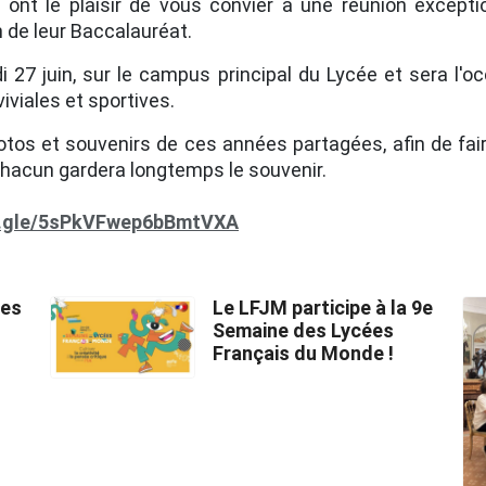
ont le plaisir de vous convier à une réunion exceptio
n de leur Baccalauréat.
27 juin, sur le campus principal du Lycée et sera l'o
viales et sportives.
otos et souvenirs de ces années partagées, afin de fa
chacun gardera longtemps le souvenir.
s.gle/5sPkVFwep6bBmtVXA
des
Le LFJM participe à la 9e
Semaine des Lycées
Français du Monde !