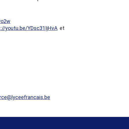
CPo2w
s://youtu.be/YDsc31IjHvA
et
rce@lyceefrancais.be