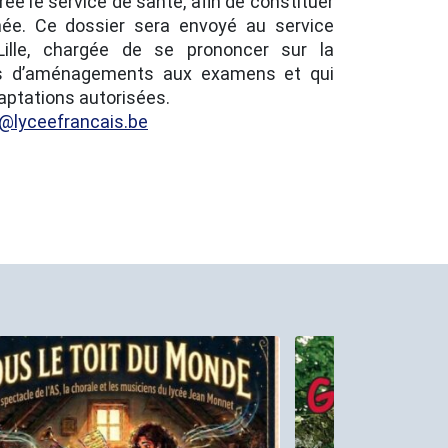
trée le service de santé, afin de constituer
née. Ce dossier sera envoyé au service
ille, chargée de se prononcer sur la
es d’aménagements aux examens et qui
daptations autorisées.
t@lyceefrancais.be