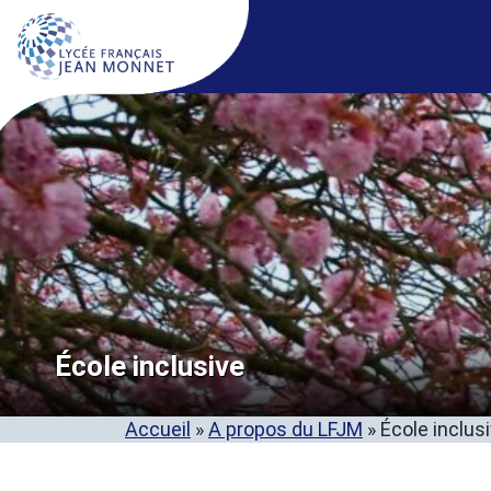
École inclusive
Accueil
»
A propos du LFJM
»
École inclus