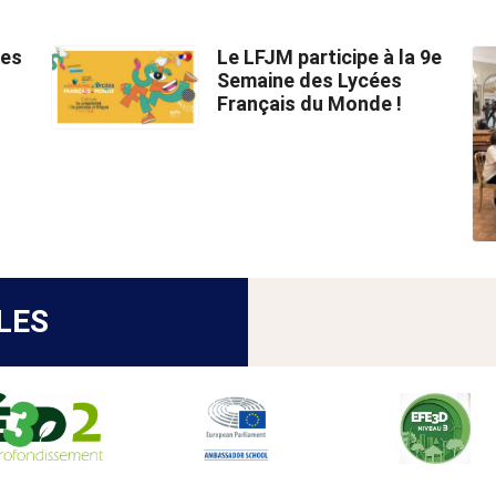
des
Le LFJM participe à la 9e
Semaine des Lycées
Français du Monde !
LES