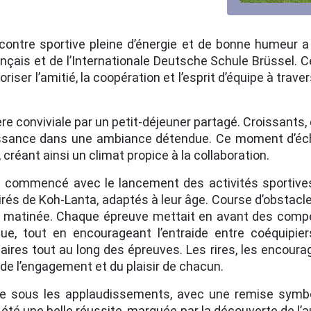
contre sportive pleine d’énergie et de bonne humeur a
ais et de l’Internationale Deutsche Schule Brüssel. C
oriser l’amitié, la coopération et l’esprit d’équipe à trav
conviviale par un petit-déjeuner partagé. Croissants, c
issance dans une ambiance détendue. Ce moment d’écha
créant ainsi un climat propice à la collaboration.
 commencé avec le lancement des activités sportives
irés de Koh-Lanta, adaptés à leur âge. Course d’obstacles, 
a matinée. Chaque épreuve mettait en avant des compét
ique, tout en encourageant l’entraide entre coéquipi
aires tout au long des épreuves. Les rires, les encourag
 de l’engagement et du plaisir de chacun.
vée sous les applaudissements, avec une remise symbo
été une belle réussite, marquée par la découverte de l’