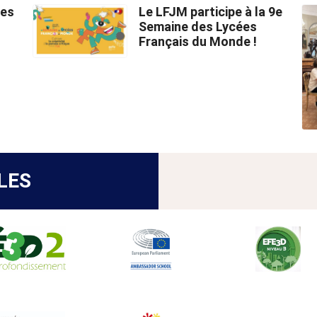
des
Le LFJM participe à la 9e
Semaine des Lycées
Français du Monde !
LES