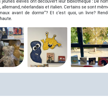
lus jeunes élèves ont découvert leur bibliothèque : De n
s, allemand, néerlandais et italien. Certains se sont mêm
nimaux avant de dormir"? Et c'est quoi, un livre? Re
 haute.