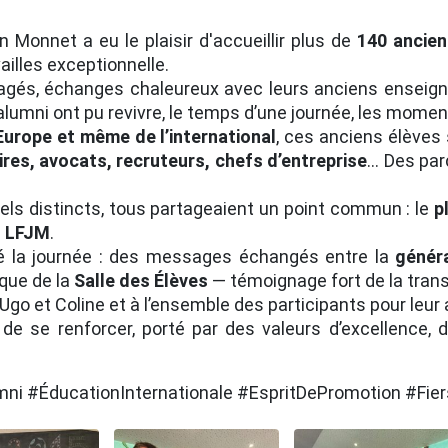
 Monnet a eu le plaisir d'accueillir plus de
140 ancien
ailles exceptionnelle.
tagés, échanges chaleureux avec leurs anciens enseigna
 alumni ont pu revivre, le temps d’une journée, les momen
Europe et même de l’international
, ces anciens élèves
res, avocats, recruteurs, chefs d’entreprise
… Des parc
ls distincts, tous partageaient un point commun : le
p
u LFJM
.
la journée : des messages échangés entre la
génér
que de la
Salle des Élèves
— témoignage fort de la tran
go et Coline et à l’ensemble des participants pour leur
e se renforcer, porté par des valeurs d’excellence, 
i #ÉducationInternationale #EspritDePromotion #Fie