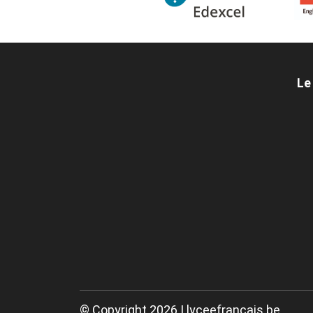
Le
© Copyright 2026 | lyceefrancais.be