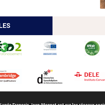
LES
 Lycée Français Jean-Monnet est sur les réseaux soci