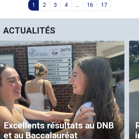
1
2
3
4
…
16
17
ACTUALITÉS
Excellents résultats au DNB
et au Baccalauréat